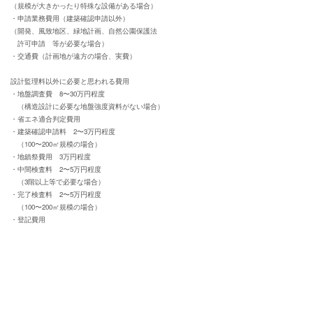
（規模が大きかったり特殊な設備がある場合）
・申請業務費用（建築確認申請以外）
（開発、風致地区、緑地計画、自然公園保護法
許可申請 等が必要な場合）
・交通費（計画地が遠方の場合、実費）
設計監理料以外に必要と思われる費用
・地盤調査費 8〜30万円程度
（構造設計に必要な地盤強度資料がない場合）
・省エネ適合判定費用
・建築確認申請料 2〜3万円程度
（100〜200㎡規模の場合）
・地鎮祭費用 3万円程度
・中間検査料 2〜5万円程度
（3階以上等で必要な場合）
・完了検査料 2〜5万円程度
（100〜200㎡規模の場合）
・登記費用