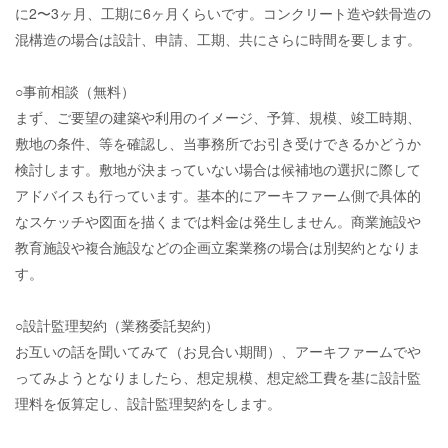
に2〜3ヶ月、工期に6ヶ月くらいです。コンクリート造や鉄骨造の
混構造の場合は設計、申請、工期、共にさらに時間を要します。
○事前相談（無料）
まず、ご要望の建築や利用のイメージ、予算、規模、竣工時期、
敷地の条件、等を確認し、当事務所でお引き受けできるかどうか
検討します。敷地が決まっていない場合は候補地の選択に際して
アドバイスも行っています。基本的にアーキファーム側で具体的
なスケッチや図面を描くまでは料金は発生しません。商業施設や
教育施設や複合施設などの企画立案業務の場合は別契約となりま
す。
○設計監理契約（業務委託契約）
お互いの話を聞いてみて（お見合い期間）、アーキファームでや
ってみようとなりましたら、想定規模、想定総工費を基に設計監
理料を仮算定し、設計監理契約をします。