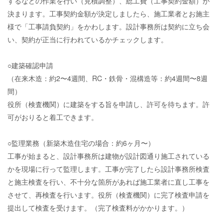
するなどの作業を行い（見積調整）、総工費（工事契約金額）が
決まります。工事契約金額が決定しましたら、施工業者とお施主
様で「工事請負契約」をかわします。設計事務所は契約に立ち会
い、契約が正当に行われているかチェックします。
○建築確認申請
（在来木造：約2〜4週間、RC・鉄骨・混構造等：約4週間〜8週
間）
役所（検査機関）に建築をする旨を申請し、許可を待ちます。許
可がおりると着工できます。
○監理業務（新築木造住宅の場合：約6ヶ月〜）
工事が始まると、設計事務所は建物が設計図通り施工されている
かを現場に行って監理します。工事が完了したら設計事務所検査
と施主検査を行い、不十分な箇所があれば施工業者に直し工事を
させて、再検査を行います。役所（検査機関）に完了検査申請を
提出して検査を受けます。（完了検査料がかかります。）