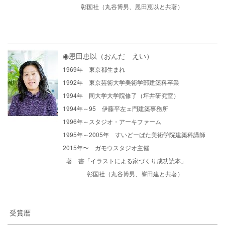
彰国社（丸谷博男、恩田恵以と共著）
◉恩田恵以（おんだ えい）
1969年 東京都生まれ
1992年 東京芸術大学美術学部建築科卒業
1994年 同大学大学院修了（坪井研究室）
1994年～95 伊藤平左ェ門建築事務所
1996年～スタジオ・アーキファーム
1995年～2005年 すいどーばた美術学院建築科講師
2015年〜 ガモウスタジオ主催
著 書「イラストによる家づくり成功読本」
彰国社（丸谷博男、峯田建と共著）
受賞暦