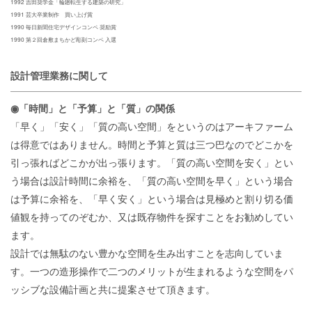
1992 吉田奨学金「輪廻転生する建築の研究」
1991 芸大卒業制作 買い上げ賞
1990 毎日新聞住宅デザインコンペ 奨励賞
1990 第２回倉敷まちかど彫刻コンペ 入選
設計管理業務に関して
◉「時間」と「予算」と「質」の関係
「早く」「安く」「質の高い空間」をというのはアーキファーム
は得意ではありません。時間と予算と質は三つ巴なのでどこかを
引っ張ればどこかが出っ張ります。「質の高い空間を安く」とい
う場合は設計時間に余裕を、「質の高い空間を早く」という場合
は予算に余裕を、「早く安く」という場合は見極めと割り切る価
値観を持ってのぞむか、又は既存物件を探すことをお勧めしてい
ます。
設計では無駄のない豊かな空間を生み出すことを志向していま
す。一つの造形操作で二つのメリットが生まれるような空間をパ
ッシブな設備計画と共に提案させて頂きます。