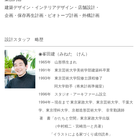
建築デザイン・インテリアデザイン・店舗設計・
企画・保存再生計画・ビオトープ計画・外構計画
設計スタッフ 略歴
◉峯田建（みねた けん）
1965年 山形県生まれ
1991年 東京芸術大学美術学部建築科卒業
1993年 東京芸術大学院修士課程修了
同大学助手（将来計画準備室）
1996年 スタジオ・アーキファーム設立
1994年～現在まで 東京家政大学、東京芸術大学、千葉大
学、東京理科大学、京都造形芸術大学、 非常勤講師
著 書「かたちと空間」東京家政大学出版
（中村精二・宮崎浩一と共著）
「イラストによる家づくり成功読本」