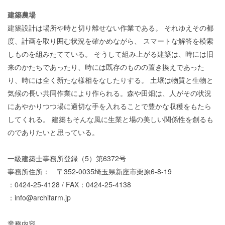
建築農場
建築設計は場所や時と切り離せない作業である。 それゆえその都
度、計画を取り囲む状況を確かめながら、 スマートな解答を模索
しものを組みたてている。 そうして組み上がる建築は、時には旧
来のかたちであったり、時には既存のものの置き換えであった
り、時には全く新たな様相をなしたりする。 土壌は物質と生物と
気候の長い共同作業により作られる。森や田畑は、人がその状況
にあやかりつつ場に適切な手を入れることで豊かな収穫をもたら
してくれる。 建築もそんな風に生業と場の美しい関係性を創るも
のでありたいと思っている。
一級建築士事務所登録（5）第6372号
事務所住所： 〒352-0035埼玉県新座市栗原6-8-19
：0424-25-4128 / FAX：0424-25-4138
：info@archifarm.jp
業務内容