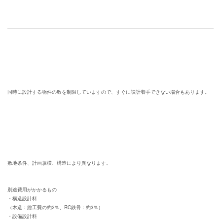
同時に設計する物件の数を制限していますので、すぐに設計着手できない場合もあります。
敷地条件、計画規模、構造により異なります。
別途費用がかかるもの
・構造設計料
（木造：総工費の約2％、RC鉄骨：約3％）
・設備設計料