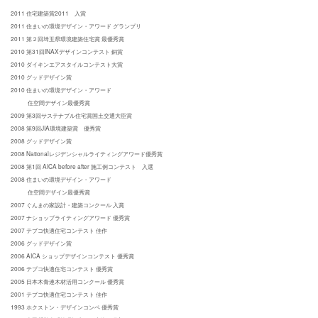
2011 住宅建築賞2011 入賞
2011 住まいの環境デザイン・アワード グランプリ
2011 第２回埼玉県環境建築住宅賞 最優秀賞
2010 第31回INAXデザインコンテスト 銅賞
2010 ダイキンエアスタイルコンテスト大賞
2010 グッドデザイン賞
2010 住まいの環境デザイン・アワード
住空間デザイン最優秀賞
2009 第3回サステナブル住宅賞国土交通大臣賞
2008 第9回JIA環境建築賞 優秀賞
2008 グッドデザイン賞
2008 National
レジデンシャルライティング
アワード
優秀賞
2008 第1回 AICA before after 施工例コンテスト 入選
2008 住まいの環境デザイン・アワード
住空間デザイン最優秀賞
2007 ぐんまの家設計・建築コンクール 入賞
2007 ナショップライティングアワード 優秀賞
2007 テプコ快適住宅コンテスト 佳作
2006 グッドデザイン賞
2006 AICA ショップデザインコンテスト 優秀賞
2006 テプコ快適住宅コンテスト 優秀賞
2005 日本木青連木材活用コンクール 優秀賞
2001 テプコ快適住宅コンテスト 佳作
1993 ホクストン・デザインコンペ 優秀賞