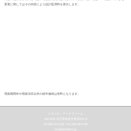
変更に関してはその内容により設計監理料を算出します。
瑕疵期間外や瑕疵項目以外の経年修繕は有料となります。
スタジオ・アーキファーム
352-0035 埼玉県新座市栗原6-8-19
tel.0424-25-4128 / fax.0424-25-4138
info@archifarm.jp