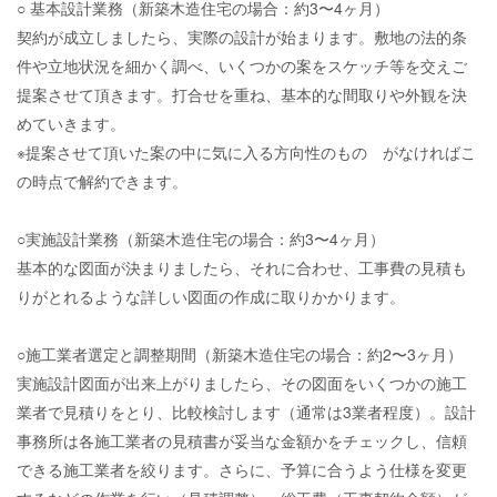
○ 基本設計業務（新築木造住宅の場合：約3〜4ヶ月）
契約が成立しましたら、実際の設計が始まります。敷地の法的条
件や立地状況を細かく調べ、いくつかの案をスケッチ等を交えご
提案させて頂きます。打合せを重ね、基本的な間取りや外観を決
めていきます。
※提案させて頂いた案の中に気に入る方向性のもの がなければこ
の時点で解約できます。
○実施設計業務（新築木造住宅の場合：約3〜4ヶ月）
基本的な図面が決まりましたら、それに合わせ、工事費の見積も
りがとれるような詳しい図面の作成に取りかかります。
○施工業者選定と調整期間（新築木造住宅の場合：約2〜3ヶ月）
実施設計図面が出来上がりましたら、その図面をいくつかの施工
業者で見積りをとり、比較検討します（通常は3業者程度）。設計
事務所は各施工業者の見積書が妥当な金額かをチェックし、信頼
できる施工業者を絞ります。さらに、予算に合うよう仕様を変更