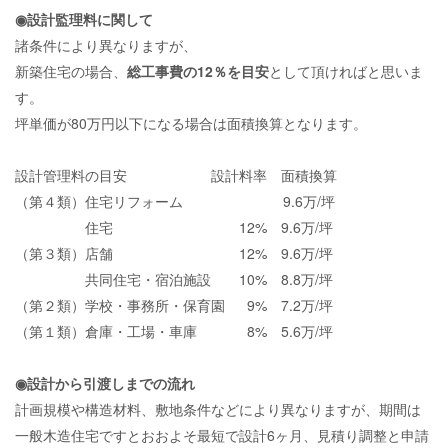
◉設計監理料に関して
諸条件により異なりますが、
新築住宅の場合、
総工事費の12％を目安
として頂ければと思いま
す。
坪単価が80万円以下になる場合は面積換算となります。
設計管理料の目安 設計料率 面積換算
（第４類）住宅リフォーム 9.6万/坪
住宅 12% 9.6万/坪
（第３類）店舗 12% 9.6万/坪
共同住宅・宿泊施設 10% 8.8万/坪
（第２類）学校・事務所・保育園 9% 7.2万/坪
（第１類）倉庫・工場・車庫 8% 5.6万/坪
◉設計から引渡しまでの流れ
計画規模や構造材料、敷地条件などにより異なりますが、期間は
一般木造住宅ですとおおよそ最短で設計6ヶ月、見積り調整と申請