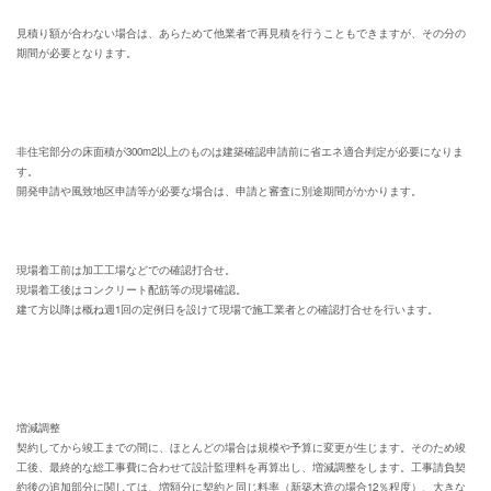
見積り額が合わない場合は、あらためて他業者で再見積を行うこともできますが、その分の
期間が必要となります。
非住宅部分の床面積が300m
2
以上のものは建築
確認申請前に省エネ適合判定が必要になりま
す。
開発申請や風致地区申請等が必要な場合は、申請と審査に別途期間がかかります。
現場着工前は加工工場などでの確認打合せ。
現場着工後はコンクリート配筋等の現場確認。
建て方以降は概ね週1回の定例日を設けて現場で施工業者との確認打合せを行います。
増減調整
契約してから竣工までの間に、ほとんどの場合は規模や予算に変更が生じます。そのため竣
工後、最終的な総工事費に合わせて設計監理料を再算出し、増減調整をします。工事請負契
約後の追加部分に関しては、増額分に契約と同じ料率（新築木造の場合12％程度）、大きな