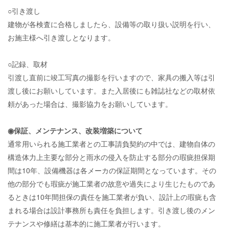
○引き渡し
建物が各検査に合格しましたら、設備等の取り扱い説明を行い、
お施主様へ引き渡しとなります。
○記録、取材
引渡し直前に竣工写真の撮影を行いますので、家具の搬入等は引
渡し後にお願いしています。また入居後にも雑誌社などの取材依
頼があった場合は、撮影協力をお願いしています。
◉保証、メンテナンス、改装増築について
通常用いられる施工業者との工事請負契約の中では、建物自体の
構造体力上主要な部分と雨水の侵入を防止する部分の瑕疵担保期
間は10年、設備機器は各メーカの保証期間となっています。その
他の部分でも瑕疵が施工業者の故意や過失により生じたものであ
るときは10年間担保の責任を施工業者が負い、設計上の瑕疵も含
まれる場合は設計事務所も責任を負担します。引き渡し後のメン
テナンスや修繕は基本的に施工業者が行います。