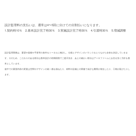
設計監理料の支払いは、通常は4〜5回に分けての分割払いになります。
1.契約時10％ 2.基本設計完了時30％ 3.実施設計完了時30％ 4.引渡時30％ 5.増減調整
設計監理業務は、要望や規模や予算等の条件をトータルに検討し、仕様とデザインのバランスをとりながら全体を決定していきま
す。
そのため、こだわりのある部分は基本設計の初期段階でご提示頂き、あとの細かい部分はアーキファームにお任せ頂く方針を基
本としています。
途中での要望内容の変更は空間やデザインの統一感を損ねたり、材料や設備との関連で余計な費用が発生したり、工期が延びたりし
ます。